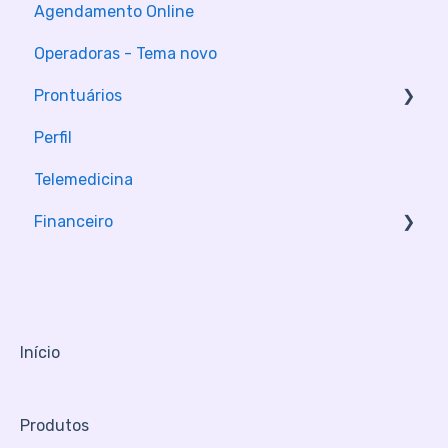
Agendamento Online
Configuração da Clinica
Operadoras - Tema novo
Configuração de contas
Prontuários
Perfil
Módulos de consulta
Telemedicina
Financeiro
Pagamento online
Início
Produtos